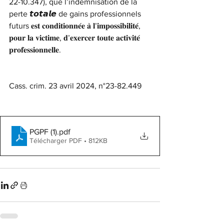
22-10.347), que l’indemnisation de la 
perte 𝙩𝙤𝙩𝙖𝙡𝙚 de gains professionnels 
futurs 𝐞𝐬𝐭 𝐜𝐨𝐧𝐝𝐢𝐭𝐢𝐨𝐧𝐧𝐞́𝐞 𝐚̀ 𝐥’𝐢𝐦𝐩𝐨𝐬𝐬𝐢𝐛𝐢𝐥𝐢𝐭𝐞́, 
𝐩𝐨𝐮𝐫 𝐥𝐚 𝐯𝐢𝐜𝐭𝐢𝐦𝐞, 𝐝’𝐞𝐱𝐞𝐫𝐜𝐞𝐫 𝐭𝐨𝐮𝐭𝐞 𝐚𝐜𝐭𝐢𝐯𝐢𝐭𝐞́ 
𝐩𝐫𝐨𝐟𝐞𝐬𝐬𝐢𝐨𝐧𝐧𝐞𝐥𝐥𝐞.
Cass. crim. 23 avril 2024, n°23-82.449
PGPF (1)
.pdf
Télécharger PDF • 812KB