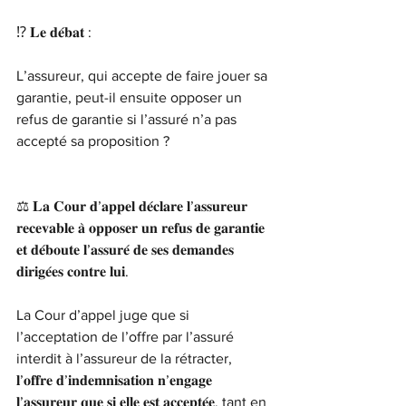
⁉️ 𝐋𝐞 𝐝𝐞́𝐛𝐚𝐭 :
L’assureur, qui accepte de faire jouer sa 
garantie, peut-il ensuite opposer un 
refus de garantie si l’assuré n’a pas 
accepté sa proposition ?
⚖️ 𝐋𝐚 𝐂𝐨𝐮𝐫 𝐝’𝐚𝐩𝐩𝐞𝐥 𝐝𝐞́𝐜𝐥𝐚𝐫𝐞 𝐥’𝐚𝐬𝐬𝐮𝐫𝐞𝐮𝐫 
𝐫𝐞𝐜𝐞𝐯𝐚𝐛𝐥𝐞 𝐚̀ 𝐨𝐩𝐩𝐨𝐬𝐞𝐫 𝐮𝐧 𝐫𝐞𝐟𝐮𝐬 𝐝𝐞 𝐠𝐚𝐫𝐚𝐧𝐭𝐢𝐞 
𝐞𝐭 𝐝𝐞́𝐛𝐨𝐮𝐭𝐞 𝐥’𝐚𝐬𝐬𝐮𝐫𝐞́ 𝐝𝐞 𝐬𝐞𝐬 𝐝𝐞𝐦𝐚𝐧𝐝𝐞𝐬 
𝐝𝐢𝐫𝐢𝐠𝐞́𝐞𝐬 𝐜𝐨𝐧𝐭𝐫𝐞 𝐥𝐮𝐢.
La Cour d’appel juge que si 
l’acceptation de l’offre par l’assuré 
interdit à l’assureur de la rétracter, 
𝐥’𝐨𝐟𝐟𝐫𝐞 𝐝’𝐢𝐧𝐝𝐞𝐦𝐧𝐢𝐬𝐚𝐭𝐢𝐨𝐧 𝐧’𝐞𝐧𝐠𝐚𝐠𝐞 
𝐥’𝐚𝐬𝐬𝐮𝐫𝐞𝐮𝐫 𝐪𝐮𝐞 𝐬𝐢 𝐞𝐥𝐥𝐞 𝐞𝐬𝐭 𝐚𝐜𝐜𝐞𝐩𝐭𝐞́𝐞, tant en 