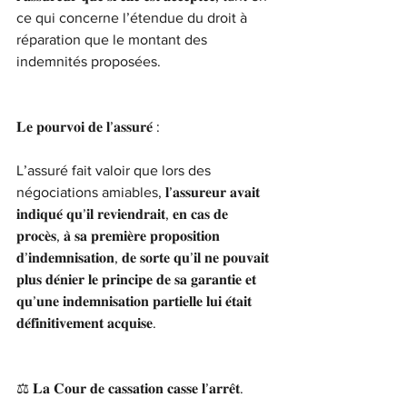
ce qui concerne l’étendue du droit à 
réparation que le montant des 
indemnités proposées.
𝐋𝐞 𝐩𝐨𝐮𝐫𝐯𝐨𝐢 𝐝𝐞 𝐥’𝐚𝐬𝐬𝐮𝐫𝐞́ :
L’assuré fait valoir que lors des 
négociations amiables, 𝐥’𝐚𝐬𝐬𝐮𝐫𝐞𝐮𝐫 𝐚𝐯𝐚𝐢𝐭 
𝐢𝐧𝐝𝐢𝐪𝐮𝐞́ 𝐪𝐮’𝐢𝐥 𝐫𝐞𝐯𝐢𝐞𝐧𝐝𝐫𝐚𝐢𝐭, 𝐞𝐧 𝐜𝐚𝐬 𝐝𝐞 
𝐩𝐫𝐨𝐜𝐞̀𝐬, 𝐚̀ 𝐬𝐚 𝐩𝐫𝐞𝐦𝐢𝐞̀𝐫𝐞 𝐩𝐫𝐨𝐩𝐨𝐬𝐢𝐭𝐢𝐨𝐧 
𝐝’𝐢𝐧𝐝𝐞𝐦𝐧𝐢𝐬𝐚𝐭𝐢𝐨𝐧, 𝐝𝐞 𝐬𝐨𝐫𝐭𝐞 𝐪𝐮’𝐢𝐥 𝐧𝐞 𝐩𝐨𝐮𝐯𝐚𝐢𝐭 
𝐩𝐥𝐮𝐬 𝐝𝐞́𝐧𝐢𝐞𝐫 𝐥𝐞 𝐩𝐫𝐢𝐧𝐜𝐢𝐩𝐞 𝐝𝐞 𝐬𝐚 𝐠𝐚𝐫𝐚𝐧𝐭𝐢𝐞 𝐞𝐭 
𝐪𝐮’𝐮𝐧𝐞 𝐢𝐧𝐝𝐞𝐦𝐧𝐢𝐬𝐚𝐭𝐢𝐨𝐧 𝐩𝐚𝐫𝐭𝐢𝐞𝐥𝐥𝐞 𝐥𝐮𝐢 𝐞́𝐭𝐚𝐢𝐭 
𝐝𝐞́𝐟𝐢𝐧𝐢𝐭𝐢𝐯𝐞𝐦𝐞𝐧𝐭 𝐚𝐜𝐪𝐮𝐢𝐬𝐞.
⚖️ 𝐋𝐚 𝐂𝐨𝐮𝐫 𝐝𝐞 𝐜𝐚𝐬𝐬𝐚𝐭𝐢𝐨𝐧 𝐜𝐚𝐬𝐬𝐞 𝐥’𝐚𝐫𝐫𝐞̂𝐭.