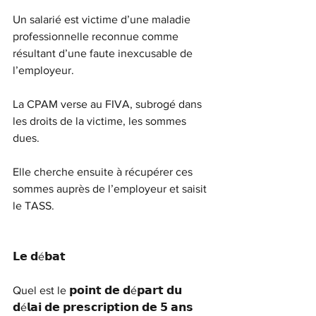
Un salarié est victime d’une maladie 
professionnelle reconnue comme 
résultant d’une faute inexcusable de 
l’employeur.
La CPAM verse au FIVA, subrogé dans 
les droits de la victime, les sommes 
dues.
Elle cherche ensuite à récupérer ces 
sommes auprès de l’employeur et saisit 
le TASS.
𝗟𝗲 𝗱é𝗯𝗮𝘁
Quel est le 𝗽𝗼𝗶𝗻𝘁 𝗱𝗲 𝗱é𝗽𝗮𝗿𝘁 𝗱𝘂 
𝗱é𝗹𝗮𝗶 𝗱𝗲 𝗽𝗿𝗲𝘀𝗰𝗿𝗶𝗽𝘁𝗶𝗼𝗻 𝗱𝗲 𝟱 𝗮𝗻𝘀 