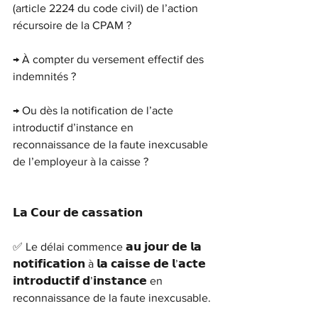
(article 2224 du code civil) de l’action 
récursoire de la CPAM ?
→ À compter du versement effectif des 
indemnités ?
→ Ou dès la notification de l’acte 
introductif d’instance en 
reconnaissance de la faute inexcusable 
de l’employeur à la caisse ?
𝗟𝗮 𝗖𝗼𝘂𝗿 𝗱𝗲 𝗰𝗮𝘀𝘀𝗮𝘁𝗶𝗼𝗻
✅ Le délai commence 𝗮𝘂 𝗷𝗼𝘂𝗿 𝗱𝗲 𝗹𝗮 
𝗻𝗼𝘁𝗶𝗳𝗶𝗰𝗮𝘁𝗶𝗼𝗻 à 𝗹𝗮 𝗰𝗮𝗶𝘀𝘀𝗲 𝗱𝗲 𝗹’𝗮𝗰𝘁𝗲 
𝗶𝗻𝘁𝗿𝗼𝗱𝘂𝗰𝘁𝗶𝗳 𝗱’𝗶𝗻𝘀𝘁𝗮𝗻𝗰𝗲 en 
reconnaissance de la faute inexcusable.