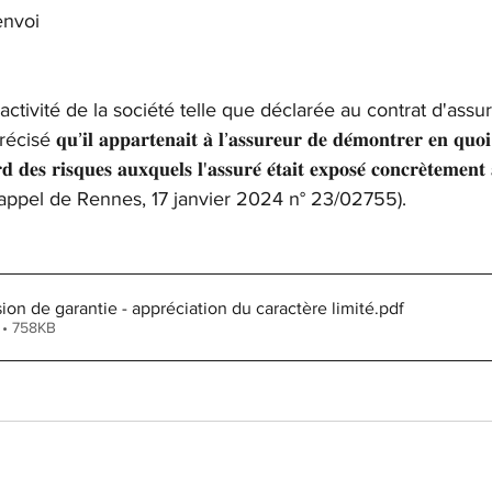
envoi
activité de la société telle que déclarée au contrat d'assu
𝐥 𝐚𝐩𝐩𝐚𝐫𝐭𝐞𝐧𝐚𝐢𝐭 𝐚̀ 𝐥’𝐚𝐬𝐬𝐮𝐫𝐞𝐮𝐫 𝐝𝐞 𝐝𝐞́𝐦𝐨𝐧𝐭𝐫𝐞𝐫 𝐞𝐧 𝐪𝐮𝐨𝐢 𝐥
𝐫𝐝 𝐝𝐞𝐬 𝐫𝐢𝐬𝐪𝐮𝐞𝐬 𝐚𝐮𝐱𝐪𝐮𝐞𝐥𝐬 𝐥'𝐚𝐬𝐬𝐮𝐫𝐞́ 𝐞́𝐭𝐚𝐢𝐭 𝐞𝐱𝐩𝐨𝐬𝐞́ 𝐜𝐨𝐧𝐜𝐫𝐞̀𝐭𝐞𝐦𝐞𝐧
𝐞́ (Cour d’appel de Rennes, 17 janvier 2024 n° 23/02755).
ion de garantie - appréciation du caractère limité
.pdf
 • 758KB