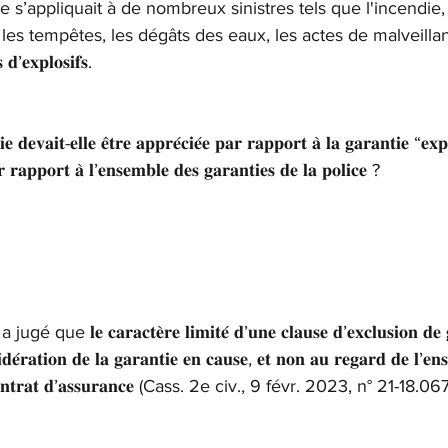
 s’appliquait à de nombreux sinistres tels que l'incendie, 
les tempêtes, les dégâts des eaux, les actes de malveillance
 𝐝’𝐞𝐱𝐩𝐥𝐨𝐬𝐢𝐟𝐬.
𝐞 𝐝𝐞𝐯𝐚𝐢𝐭-𝐞𝐥𝐥𝐞 𝐞̂𝐭𝐫𝐞 𝐚𝐩𝐩𝐫𝐞́𝐜𝐢𝐞́𝐞 𝐩𝐚𝐫 𝐫𝐚𝐩𝐩𝐨𝐫𝐭 𝐚̀ 𝐥𝐚 𝐠𝐚𝐫𝐚𝐧𝐭𝐢𝐞 “𝐞𝐱
 𝐫𝐚𝐩𝐩𝐨𝐫𝐭 𝐚̀ 𝐥’𝐞𝐧𝐬𝐞𝐦𝐛𝐥𝐞 𝐝𝐞𝐬 𝐠𝐚𝐫𝐚𝐧𝐭𝐢𝐞𝐬 𝐝𝐞 𝐥𝐚 𝐩𝐨𝐥𝐢𝐜𝐞 ?
𝐞 𝐜𝐚𝐫𝐚𝐜𝐭𝐞̀𝐫𝐞 𝐥𝐢𝐦𝐢𝐭𝐞́ 𝐝’𝐮𝐧𝐞 𝐜𝐥𝐚𝐮𝐬𝐞 𝐝’𝐞𝐱𝐜𝐥𝐮𝐬𝐢𝐨𝐧 𝐝𝐞 𝐠𝐚
𝐬𝐢𝐝𝐞́𝐫𝐚𝐭𝐢𝐨𝐧 𝐝𝐞 𝐥𝐚 𝐠𝐚𝐫𝐚𝐧𝐭𝐢𝐞 𝐞𝐧 𝐜𝐚𝐮𝐬𝐞, 𝐞𝐭 𝐧𝐨𝐧 𝐚𝐮 𝐫𝐞𝐠𝐚𝐫𝐝 𝐝𝐞 𝐥’𝐞𝐧
 𝐚𝐮 𝐜𝐨𝐧𝐭𝐫𝐚𝐭 𝐝’𝐚𝐬𝐬𝐮𝐫𝐚𝐧𝐜𝐞 (Cass. 2e civ., 9 févr. 2023, n° 21-18.067