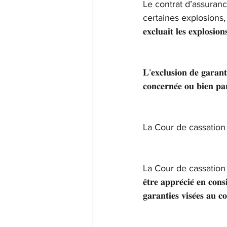
Le contrat d’assurance
certaines explosions, 
𝐞𝐱𝐜𝐥𝐮𝐚𝐢𝐭 𝐥𝐞𝐬 𝐞𝐱𝐩𝐥𝐨𝐬𝐢𝐨𝐧
𝐋’𝐞𝐱𝐜𝐥𝐮𝐬𝐢𝐨𝐧 𝐝𝐞 𝐠𝐚𝐫𝐚𝐧𝐭𝐢
𝐜𝐨𝐧𝐜𝐞𝐫𝐧𝐞́𝐞 𝐨𝐮 𝐛𝐢𝐞𝐧 𝐩𝐚
La Cour de cassation
La Cour de cassation a jugé que 𝐥
𝐞̂𝐭𝐫𝐞 𝐚𝐩𝐩𝐫𝐞́𝐜𝐢𝐞́ 𝐞𝐧 𝐜𝐨𝐧
𝐠𝐚𝐫𝐚𝐧𝐭𝐢𝐞𝐬 𝐯𝐢𝐬𝐞́𝐞