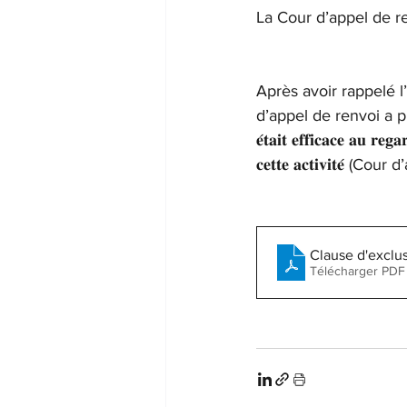
La Cour d’appel de r
Après avoir rappelé l’
d’appel de renvoi a précisé 𝐪𝐮’
𝐞́𝐭𝐚𝐢𝐭 𝐞𝐟𝐟𝐢𝐜𝐚𝐜𝐞 𝐚𝐮 𝐫𝐞𝐠
𝐜𝐞𝐭𝐭𝐞 𝐚𝐜𝐭𝐢𝐯𝐢𝐭
Clause d'exclus
Télécharger PDF