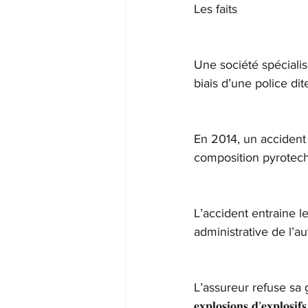
Les faits
Une société spécialis
biais d’une police dite « 𝘱𝘦́
En 2014, un accident 
composition pyrotec
L’accident entraine l
administrative de l’au
L’assureur refuse sa gara
𝐞𝐱𝐩𝐥𝐨𝐬𝐢𝐨𝐧𝐬 𝐝’𝐞𝐱𝐩𝐥𝐨𝐬𝐢𝐟𝐬