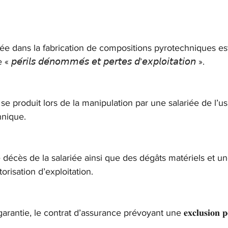
ée dans la fabrication de compositions pyrotechniques est
𝘳𝘪𝘭𝘴 𝘥𝘦́𝘯𝘰𝘮𝘮𝘦́𝘴 𝘦𝘵 𝘱𝘦𝘳𝘵𝘦𝘴 𝘥’𝘦𝘹𝘱𝘭𝘰𝘪𝘵𝘢𝘵𝘪𝘰𝘯 ».
se produit lors de la manipulation par une salariée de l’us
hnique.
e décès de la salariée ainsi que des dégâts matériels et u
torisation d’exploitation.
ntie, le contrat d’assurance prévoyant une 𝐞𝐱𝐜𝐥𝐮𝐬𝐢𝐨𝐧 𝐩𝐨𝐮
.