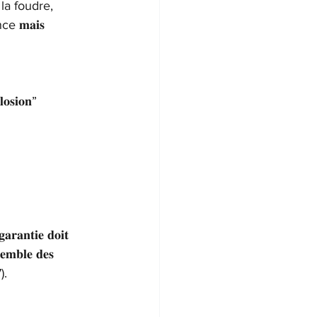
la foudre, 
 𝐦𝐚𝐢𝐬 
𝐥𝐨𝐬𝐢𝐨𝐧” 
𝐚𝐧𝐭𝐢𝐞 𝐝𝐨𝐢𝐭 
𝐬𝐞𝐦𝐛𝐥𝐞 𝐝𝐞𝐬 
).