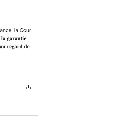
rance, la Cour 
𝐚 𝐠𝐚𝐫𝐚𝐧𝐭𝐢𝐞 
𝐭 𝐚𝐮 𝐫𝐞𝐠𝐚𝐫𝐝 𝐝𝐞 