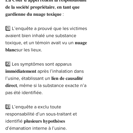
𝐝𝐞 𝐥𝐚 𝐬𝐨𝐜𝐢𝐞́𝐭𝐞́ 𝐩𝐫𝐨𝐩𝐫𝐢𝐞́𝐭𝐚𝐢𝐫𝐞, 𝐞𝐧 𝐭𝐚𝐧𝐭 𝐪𝐮𝐞 
𝐠𝐚𝐫𝐝𝐢𝐞𝐧𝐧𝐞 𝐝𝐮 𝐧𝐮𝐚𝐠𝐞 𝐭𝐨𝐱𝐢𝐪𝐮𝐞 :
1️⃣ L’enquête a prouvé que les victimes 
avaient bien inhalé une substance 
toxique, et un témoin avait vu un 𝐧𝐮𝐚𝐠𝐞 
𝐛𝐥𝐚𝐧𝐜sur les lieux.
2️⃣ Les symptômes sont apparus 
𝐢𝐦𝐦𝐞́𝐝𝐢𝐚𝐭𝐞𝐦𝐞𝐧𝐭 après l’inhalation dans 
l’usine, établissant un 𝐥𝐢𝐞𝐧 𝐝𝐞 𝐜𝐚𝐮𝐬𝐚𝐥𝐢𝐭𝐞́ 
𝐝𝐢𝐫𝐞𝐜𝐭, même si la substance exacte n’a 
pas été identifiée.
3️⃣ L’enquête a exclu toute 
responsabilité d’un sous-traitant et 
identifié 𝐩𝐥𝐮𝐬𝐢𝐞𝐮𝐫𝐬 𝐡𝐲𝐩𝐨𝐭𝐡𝐞̀𝐬𝐞𝐬 
d’émanation interne à l’usine.