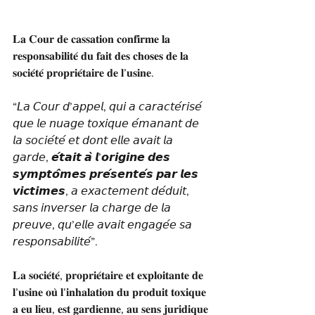
𝐋𝐚 𝐂𝐨𝐮𝐫 𝐝𝐞 𝐜𝐚𝐬𝐬𝐚𝐭𝐢𝐨𝐧 𝐜𝐨𝐧𝐟𝐢𝐫𝐦𝐞 𝐥𝐚 
𝐫𝐞𝐬𝐩𝐨𝐧𝐬𝐚𝐛𝐢𝐥𝐢𝐭𝐞́ 𝐝𝐮 𝐟𝐚𝐢𝐭 𝐝𝐞𝐬 𝐜𝐡𝐨𝐬𝐞𝐬 𝐝𝐞 𝐥𝐚 
𝐬𝐨𝐜𝐢𝐞́𝐭𝐞́ 𝐩𝐫𝐨𝐩𝐫𝐢𝐞́𝐭𝐚𝐢𝐫𝐞 𝐝𝐞 𝐥’𝐮𝐬𝐢𝐧𝐞.
“𝘓𝘢 𝘊𝘰𝘶𝘳 𝘥’𝘢𝘱𝘱𝘦𝘭, 𝘲𝘶𝘪 𝘢 𝘤𝘢𝘳𝘢𝘤𝘵𝘦́𝘳𝘪𝘴𝘦́ 
𝘲𝘶𝘦 𝘭𝘦 𝘯𝘶𝘢𝘨𝘦 𝘵𝘰𝘹𝘪𝘲𝘶𝘦 𝘦́𝘮𝘢𝘯𝘢𝘯𝘵 𝘥𝘦 
𝘭𝘢 𝘴𝘰𝘤𝘪𝘦́𝘵𝘦́ 𝘦𝘵 𝘥𝘰𝘯𝘵 𝘦𝘭𝘭𝘦 𝘢𝘷𝘢𝘪𝘵 𝘭𝘢 
𝘨𝘢𝘳𝘥𝘦, 𝙚́𝙩𝙖𝙞𝙩 𝙖̀ 𝙡’𝙤𝙧𝙞𝙜𝙞𝙣𝙚 𝙙𝙚𝙨 
𝙨𝙮𝙢𝙥𝙩𝙤̂𝙢𝙚𝙨 𝙥𝙧𝙚́𝙨𝙚𝙣𝙩𝙚́𝙨 𝙥𝙖𝙧 𝙡𝙚𝙨 
𝙫𝙞𝙘𝙩𝙞𝙢𝙚𝙨, 𝘢 𝘦𝘹𝘢𝘤𝘵𝘦𝘮𝘦𝘯𝘵 𝘥𝘦́𝘥𝘶𝘪𝘵, 
𝘴𝘢𝘯𝘴 𝘪𝘯𝘷𝘦𝘳𝘴𝘦𝘳 𝘭𝘢 𝘤𝘩𝘢𝘳𝘨𝘦 𝘥𝘦 𝘭𝘢 
𝘱𝘳𝘦𝘶𝘷𝘦, 𝘲𝘶’𝘦𝘭𝘭𝘦 𝘢𝘷𝘢𝘪𝘵 𝘦𝘯𝘨𝘢𝘨𝘦́𝘦 𝘴𝘢 
𝘳𝘦𝘴𝘱𝘰𝘯𝘴𝘢𝘣𝘪𝘭𝘪𝘵𝘦́”.
𝐋𝐚 𝐬𝐨𝐜𝐢𝐞́𝐭𝐞́, 𝐩𝐫𝐨𝐩𝐫𝐢𝐞́𝐭𝐚𝐢𝐫𝐞 𝐞𝐭 𝐞𝐱𝐩𝐥𝐨𝐢𝐭𝐚𝐧𝐭𝐞 𝐝𝐞 
𝐥’𝐮𝐬𝐢𝐧𝐞 𝐨𝐮̀ 𝐥’𝐢𝐧𝐡𝐚𝐥𝐚𝐭𝐢𝐨𝐧 𝐝𝐮 𝐩𝐫𝐨𝐝𝐮𝐢𝐭 𝐭𝐨𝐱𝐢𝐪𝐮𝐞 
𝐚 𝐞𝐮 𝐥𝐢𝐞𝐮, 𝐞𝐬𝐭 𝐠𝐚𝐫𝐝𝐢𝐞𝐧𝐧𝐞, 𝐚𝐮 𝐬𝐞𝐧𝐬 𝐣𝐮𝐫𝐢𝐝𝐢𝐪𝐮𝐞 