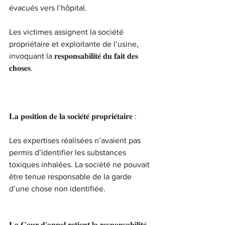
évacués vers l’hôpital.
Les victimes assignent la société 
propriétaire et exploitante de l’usine, 
invoquant la 𝐫𝐞𝐬𝐩𝐨𝐧𝐬𝐚𝐛𝐢𝐥𝐢𝐭𝐞́ 𝐝𝐮 𝐟𝐚𝐢𝐭 𝐝𝐞𝐬 
𝐜𝐡𝐨𝐬𝐞𝐬.
𝐋𝐚 𝐩𝐨𝐬𝐢𝐭𝐢𝐨𝐧 𝐝𝐞 𝐥𝐚 𝐬𝐨𝐜𝐢𝐞́𝐭𝐞́ 𝐩𝐫𝐨𝐩𝐫𝐢𝐞́𝐭𝐚𝐢𝐫𝐞 :
Les expertises réalisées n’avaient pas 
permis d’identifier les substances 
toxiques inhalées. La société ne pouvait 
être tenue responsable de la garde 
d’une chose non identifiée.
𝐋𝐚 𝐂𝐨𝐮𝐫 𝐝’𝐚𝐩𝐩𝐞𝐥 𝐫𝐞𝐭𝐢𝐞𝐧𝐭 𝐥𝐚 𝐫𝐞𝐬𝐩𝐨𝐧𝐬𝐚𝐛𝐢𝐥𝐢𝐭𝐞́ 