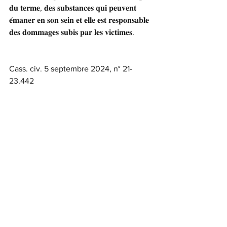
𝐝𝐮 𝐭𝐞𝐫𝐦𝐞, 𝐝𝐞𝐬 𝐬𝐮𝐛𝐬𝐭𝐚𝐧𝐜𝐞𝐬 𝐪𝐮𝐢 𝐩𝐞𝐮𝐯𝐞𝐧𝐭 
𝐞́𝐦𝐚𝐧𝐞𝐫 𝐞𝐧 𝐬𝐨𝐧 𝐬𝐞𝐢𝐧 𝐞𝐭 𝐞𝐥𝐥𝐞 𝐞𝐬𝐭 𝐫𝐞𝐬𝐩𝐨𝐧𝐬𝐚𝐛𝐥𝐞 
𝐝𝐞𝐬 𝐝𝐨𝐦𝐦𝐚𝐠𝐞𝐬 𝐬𝐮𝐛𝐢𝐬 𝐩𝐚𝐫 𝐥𝐞𝐬 𝐯𝐢𝐜𝐭𝐢𝐦𝐞𝐬.
Cass. civ. 5 septembre 2024, n° 21-
23.442