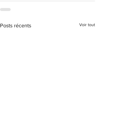
Voir tout
Posts récents
#ASSURANCE 📌 Conditions
#RESPONSABILITÉ 