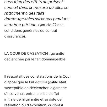
𝘤𝘦𝘴𝘴𝘢𝘵𝘪𝘰𝘯 𝘥𝘦𝘴 𝘦𝘧𝘧𝘦𝘵𝘴 𝘥𝘶 𝘱𝘳𝘦́𝘴𝘦𝘯𝘵 
𝘤𝘰𝘯𝘵𝘳𝘢𝘵 𝘥𝘢𝘯𝘴 𝘭𝘢 𝘮𝘦𝘴𝘶𝘳𝘦 𝘰𝘶̀ 𝘦𝘭𝘭𝘦𝘴 𝘴𝘦 
𝘳𝘢𝘵𝘵𝘢𝘤𝘩𝘦𝘯𝘵 𝘢̀ 𝘥𝘦𝘴 𝘧𝘢𝘪𝘵𝘴 
𝘥𝘰𝘮𝘮𝘢𝘨𝘦𝘢𝘣𝘭𝘦𝘴 𝘴𝘶𝘳𝘷𝘦𝘯𝘶𝘴 𝘱𝘦𝘯𝘥𝘢𝘯𝘵 
𝘭𝘢 𝘮𝘦̂𝘮𝘦 𝘱𝘦́𝘳𝘪𝘰𝘥𝘦 » (
article 27 des 
conditions générales du contrat 
d'assurance).
LA COUR DE CASSATION : garantie 
déclenchée par le fait dommageable
ll ressortait des constatations de la Cour 
d’appel que le 𝐟𝐚𝐢𝐭 𝐝𝐨𝐦𝐦𝐚𝐠𝐞𝐚𝐛𝐥𝐞 était 
susceptible de déclencher la garantie 
s'il survenait entre la prise d'effet 
initiale de la garantie et sa date de 
résiliation ou d'expiration, 𝐜𝐞 𝐝𝐨𝐧𝐭 𝐢𝐥 