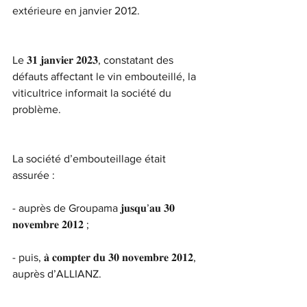
extérieure en janvier 2012.
Le 𝟑𝟏 𝐣𝐚𝐧𝐯𝐢𝐞𝐫 𝟐𝟎𝟐𝟑, constatant des 
défauts affectant le vin embouteillé, la 
viticultrice informait la société du 
problème.
La société d’embouteillage était 
assurée :
- auprès de Groupama 𝐣𝐮𝐬𝐪𝐮’𝐚𝐮 𝟑𝟎 
𝐧𝐨𝐯𝐞𝐦𝐛𝐫𝐞 𝟐𝟎𝟏𝟐 ;
- puis, 𝐚̀ 𝐜𝐨𝐦𝐩𝐭𝐞𝐫 𝐝𝐮 𝟑𝟎 𝐧𝐨𝐯𝐞𝐦𝐛𝐫𝐞 𝟐𝟎𝟏𝟐, 
auprès d’ALLIANZ.