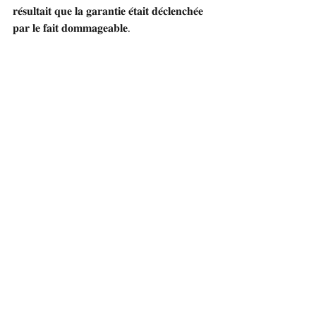
𝐫𝐞́𝐬𝐮𝐥𝐭𝐚𝐢𝐭 𝐪𝐮𝐞 𝐥𝐚 𝐠𝐚𝐫𝐚𝐧𝐭𝐢𝐞 𝐞́𝐭𝐚𝐢𝐭 𝐝𝐞́𝐜𝐥𝐞𝐧𝐜𝐡𝐞́𝐞 
𝐩𝐚𝐫 𝐥𝐞 𝐟𝐚𝐢𝐭 𝐝𝐨𝐦𝐦𝐚𝐠𝐞𝐚𝐛𝐥𝐞.