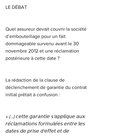
LE DÉBAT
Quel assureur devait couvrir la société 
d’embouteillage pour un fait 
dommageable survenu avant le 30 
novembre 2012 et une réclamation 
postérieure à cette date ?
La rédaction de la clause de 
déclenchement de garantie du contrat 
initial prêtait à confusion :
« (…) 𝘤𝘦𝘵𝘵𝘦 𝘨𝘢𝘳𝘢𝘯𝘵𝘪𝘦 𝘴'𝘢𝘱𝘱𝘭𝘪𝘲𝘶𝘦 𝘢𝘶𝘹 
𝘳𝘦́𝘤𝘭𝘢𝘮𝘢𝘵𝘪𝘰𝘯𝘴 𝘧𝘰𝘳𝘮𝘶𝘭𝘦́𝘦𝘴 𝘦𝘯𝘵𝘳𝘦 𝘭𝘦𝘴 
𝘥𝘢𝘵𝘦𝘴 𝘥𝘦 𝘱𝘳𝘪𝘴𝘦 𝘥'𝘦𝘧𝘧𝘦𝘵 𝘦𝘵 𝘥𝘦 