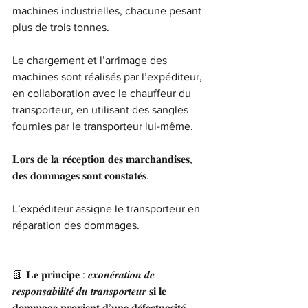
machines industrielles, chacune pesant 
plus de trois tonnes.
Le chargement et l’arrimage des 
machines sont réalisés par l’expéditeur, 
en collaboration avec le chauffeur du 
transporteur, en utilisant des sangles 
fournies par le transporteur lui-même.
𝐋𝐨𝐫𝐬 𝐝𝐞 𝐥𝐚 𝐫𝐞́𝐜𝐞𝐩𝐭𝐢𝐨𝐧 𝐝𝐞𝐬 𝐦𝐚𝐫𝐜𝐡𝐚𝐧𝐝𝐢𝐬𝐞𝐬, 
𝐝𝐞𝐬 𝐝𝐨𝐦𝐦𝐚𝐠𝐞𝐬 𝐬𝐨𝐧𝐭 𝐜𝐨𝐧𝐬𝐭𝐚𝐭𝐞́𝐬.
L’expéditeur assigne le transporteur en 
réparation des dommages.
📗 𝐋𝐞 𝐩𝐫𝐢𝐧𝐜𝐢𝐩𝐞 : 𝒆𝒙𝒐𝒏𝒆́𝒓𝒂𝒕𝒊𝒐𝒏 𝒅𝒆 
𝒓𝒆𝒔𝒑𝒐𝒏𝒔𝒂𝒃𝒊𝒍𝒊𝒕𝒆́ 𝒅𝒖 𝒕𝒓𝒂𝒏𝒔𝒑𝒐𝒓𝒕𝒆𝒖𝒓 𝐬𝐢 𝐥𝐞 
𝐝𝐨𝐦𝐦𝐚𝐠𝐞 𝐩𝐫𝐨𝐯𝐢𝐞𝐧𝐭 𝐝’𝐮𝐧𝐞 𝐝𝐞́𝐟𝐞𝐜𝐭𝐮𝐨𝐬𝐢𝐭𝐞́ 