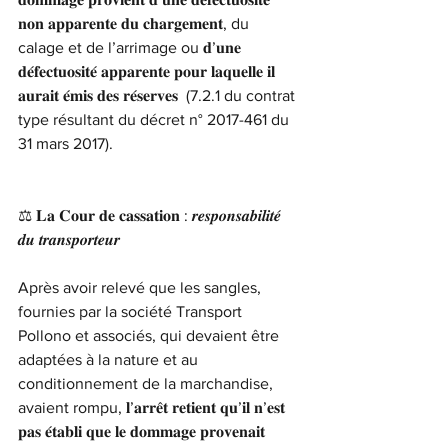
𝐧𝐨𝐧 𝐚𝐩𝐩𝐚𝐫𝐞𝐧𝐭𝐞 𝐝𝐮 𝐜𝐡𝐚𝐫𝐠𝐞𝐦𝐞𝐧𝐭, du 
calage et de l’arrimage ou 𝐝’𝐮𝐧𝐞 
𝐝𝐞́𝐟𝐞𝐜𝐭𝐮𝐨𝐬𝐢𝐭𝐞́ 𝐚𝐩𝐩𝐚𝐫𝐞𝐧𝐭𝐞 𝐩𝐨𝐮𝐫 𝐥𝐚𝐪𝐮𝐞𝐥𝐥𝐞 𝐢𝐥 
𝐚𝐮𝐫𝐚𝐢𝐭 𝐞́𝐦𝐢𝐬 𝐝𝐞𝐬 𝐫𝐞́𝐬𝐞𝐫𝐯𝐞𝐬 (7.2.1 du contrat 
type résultant du décret n° 2017-461 du 
31 mars 2017).
⚖️ 𝐋𝐚 𝐂𝐨𝐮𝐫 𝐝𝐞 𝐜𝐚𝐬𝐬𝐚𝐭𝐢𝐨𝐧 : 𝒓𝒆𝒔𝒑𝒐𝒏𝒔𝒂𝒃𝒊𝒍𝒊𝒕𝒆́ 
𝒅𝒖 𝒕𝒓𝒂𝒏𝒔𝒑𝒐𝒓𝒕𝒆𝒖𝒓
Après avoir relevé que les sangles, 
fournies par la société Transport 
Pollono et associés, qui devaient être 
adaptées à la nature et au 
conditionnement de la marchandise, 
avaient rompu, 𝐥’𝐚𝐫𝐫𝐞̂𝐭 𝐫𝐞𝐭𝐢𝐞𝐧𝐭 𝐪𝐮’𝐢𝐥 𝐧’𝐞𝐬𝐭 
𝐩𝐚𝐬 𝐞́𝐭𝐚𝐛𝐥𝐢 𝐪𝐮𝐞 𝐥𝐞 𝐝𝐨𝐦𝐦𝐚𝐠𝐞 𝐩𝐫𝐨𝐯𝐞𝐧𝐚𝐢𝐭 