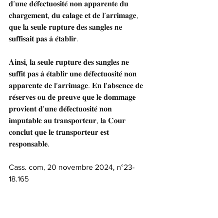
𝐝’𝐮𝐧𝐞 𝐝𝐞́𝐟𝐞𝐜𝐭𝐮𝐨𝐬𝐢𝐭𝐞́ 𝐧𝐨𝐧 𝐚𝐩𝐩𝐚𝐫𝐞𝐧𝐭𝐞 𝐝𝐮 
𝐜𝐡𝐚𝐫𝐠𝐞𝐦𝐞𝐧𝐭, 𝐝𝐮 𝐜𝐚𝐥𝐚𝐠𝐞 𝐞𝐭 𝐝𝐞 𝐥’𝐚𝐫𝐫𝐢𝐦𝐚𝐠𝐞, 
𝐪𝐮𝐞 𝐥𝐚 𝐬𝐞𝐮𝐥𝐞 𝐫𝐮𝐩𝐭𝐮𝐫𝐞 𝐝𝐞𝐬 𝐬𝐚𝐧𝐠𝐥𝐞𝐬 𝐧𝐞 
𝐬𝐮𝐟𝐟𝐢𝐬𝐚𝐢𝐭 𝐩𝐚𝐬 𝐚̀ 𝐞́𝐭𝐚𝐛𝐥𝐢𝐫.
𝐀𝐢𝐧𝐬𝐢, 𝐥𝐚 𝐬𝐞𝐮𝐥𝐞 𝐫𝐮𝐩𝐭𝐮𝐫𝐞 𝐝𝐞𝐬 𝐬𝐚𝐧𝐠𝐥𝐞𝐬 𝐧𝐞 
𝐬𝐮𝐟𝐟𝐢𝐭 𝐩𝐚𝐬 𝐚̀ 𝐞́𝐭𝐚𝐛𝐥𝐢𝐫 𝐮𝐧𝐞 𝐝𝐞́𝐟𝐞𝐜𝐭𝐮𝐨𝐬𝐢𝐭𝐞́ 𝐧𝐨𝐧 
𝐚𝐩𝐩𝐚𝐫𝐞𝐧𝐭𝐞 𝐝𝐞 𝐥’𝐚𝐫𝐫𝐢𝐦𝐚𝐠𝐞. 𝐄𝐧 𝐥’𝐚𝐛𝐬𝐞𝐧𝐜𝐞 𝐝𝐞 
𝐫𝐞́𝐬𝐞𝐫𝐯𝐞𝐬 𝐨𝐮 𝐝𝐞 𝐩𝐫𝐞𝐮𝐯𝐞 𝐪𝐮𝐞 𝐥𝐞 𝐝𝐨𝐦𝐦𝐚𝐠𝐞 
𝐩𝐫𝐨𝐯𝐢𝐞𝐧𝐭 𝐝’𝐮𝐧𝐞 𝐝𝐞́𝐟𝐞𝐜𝐭𝐮𝐨𝐬𝐢𝐭𝐞́ 𝐧𝐨𝐧 
𝐢𝐦𝐩𝐮𝐭𝐚𝐛𝐥𝐞 𝐚𝐮 𝐭𝐫𝐚𝐧𝐬𝐩𝐨𝐫𝐭𝐞𝐮𝐫, 𝐥𝐚 𝐂𝐨𝐮𝐫 
𝐜𝐨𝐧𝐜𝐥𝐮𝐭 𝐪𝐮𝐞 𝐥𝐞 𝐭𝐫𝐚𝐧𝐬𝐩𝐨𝐫𝐭𝐞𝐮𝐫 𝐞𝐬𝐭 
𝐫𝐞𝐬𝐩𝐨𝐧𝐬𝐚𝐛𝐥𝐞.
Cass. com, 20 novembre 2024, n°23-
18.165