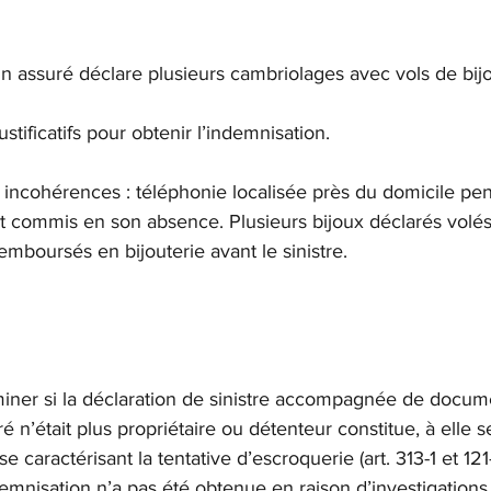
n assuré déclare plusieurs cambriolages avec vols de bij
justificatifs pour obtenir l’indemnisation.
incohérences : téléphonie localisée près du domicile pen
t commis en son absence. Plusieurs bijoux déclarés volés
remboursés en bijouterie avant le sinistre.
iner si la déclaration de sinistre accompagnée de documen
é n’était plus propriétaire ou détenteur constitue, à elle s
aractérisant la tentative d’escroquerie (art. 313-1 et 121-
mnisation n’a pas été obtenue en raison d’investigations