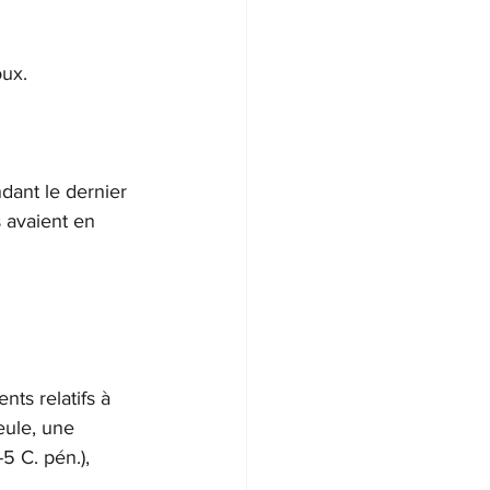
oux.
dant le dernier 
 avaient en 
ts relatifs à 
eule, une 
5 C. pén.), 
.