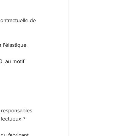
ontractuelle de 
l'élastique. 
0, au motif 
x responsables 
éfectueux ?
 du fabricant, 