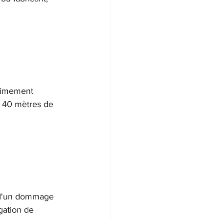
itimement 
e 40 mètres de 
ne d'un dommage 
gation de 