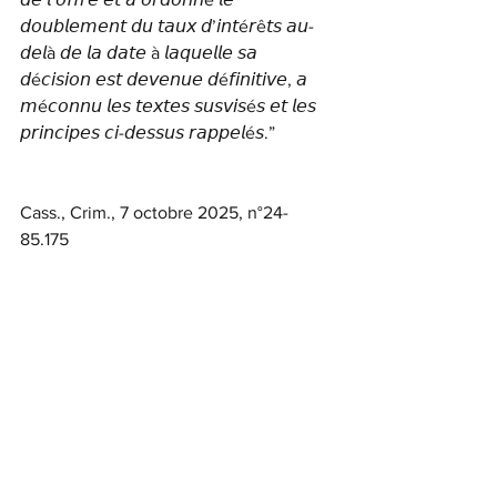
𝘥𝘰𝘶𝘣𝘭𝘦𝘮𝘦𝘯𝘵 𝘥𝘶 𝘵𝘢𝘶𝘹 𝘥’𝘪𝘯𝘵é𝘳ê𝘵𝘴 𝘢𝘶-
𝘥𝘦𝘭à 𝘥𝘦 𝘭𝘢 𝘥𝘢𝘵𝘦 à 𝘭𝘢𝘲𝘶𝘦𝘭𝘭𝘦 𝘴𝘢 
𝘥é𝘤𝘪𝘴𝘪𝘰𝘯 𝘦𝘴𝘵 𝘥𝘦𝘷𝘦𝘯𝘶𝘦 𝘥é𝘧𝘪𝘯𝘪𝘵𝘪𝘷𝘦, 𝘢 
𝘮é𝘤𝘰𝘯𝘯𝘶 𝘭𝘦𝘴 𝘵𝘦𝘹𝘵𝘦𝘴 𝘴𝘶𝘴𝘷𝘪𝘴é𝘴 𝘦𝘵 𝘭𝘦𝘴 
𝘱𝘳𝘪𝘯𝘤𝘪𝘱𝘦𝘴 𝘤𝘪-𝘥𝘦𝘴𝘴𝘶𝘴 𝘳𝘢𝘱𝘱𝘦𝘭é𝘴.”
Cass., Crim., 7 octobre 2025, n°24-
85.175