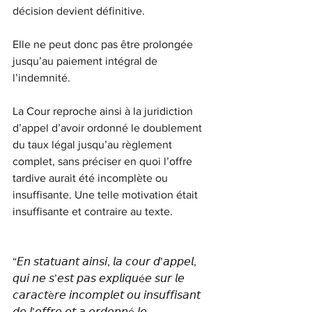
décision devient définitive. 
Elle ne peut donc pas être prolongée 
jusqu’au paiement intégral de 
l’indemnité.
La Cour reproche ainsi à la juridiction 
d’appel d’avoir ordonné le doublement 
du taux légal jusqu’au règlement 
complet, sans préciser en quoi l’offre 
tardive aurait été incomplète ou 
insuffisante. Une telle motivation était 
insuffisante et contraire au texte.
“𝘌𝘯 𝘴𝘵𝘢𝘵𝘶𝘢𝘯𝘵 𝘢𝘪𝘯𝘴𝘪, 𝘭𝘢 𝘤𝘰𝘶𝘳 𝘥’𝘢𝘱𝘱𝘦𝘭, 
𝘲𝘶𝘪 𝘯𝘦 𝘴’𝘦𝘴𝘵 𝘱𝘢𝘴 𝘦𝘹𝘱𝘭𝘪𝘲𝘶é𝘦 𝘴𝘶𝘳 𝘭𝘦 
𝘤𝘢𝘳𝘢𝘤𝘵è𝘳𝘦 𝘪𝘯𝘤𝘰𝘮𝘱𝘭𝘦𝘵 𝘰𝘶 𝘪𝘯𝘴𝘶𝘧𝘧𝘪𝘴𝘢𝘯𝘵 
𝘥𝘦 𝘭’𝘰𝘧𝘧𝘳𝘦 𝘦𝘵 𝘢 𝘰𝘳𝘥𝘰𝘯𝘯é 𝘭𝘦 