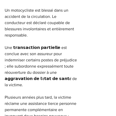
Un motocycliste est blessé dans un 
accident de la circulation. Le 
conducteur est déclaré coupable de 
blessures involontaires et entièrement 
responsable.
Une 𝘁𝗿𝗮𝗻𝘀𝗮𝗰𝘁𝗶𝗼𝗻 𝗽𝗮𝗿𝘁𝗶𝗲𝗹𝗹𝗲 est 
conclue avec son assureur pour 
indemniser certains postes de préjudice 
; elle subordonne expressément toute 
réouverture du dossier à une 
𝗮𝗴𝗴𝗿𝗮𝘃𝗮𝘁𝗶𝗼𝗻 𝗱𝗲 𝗹'𝐞́𝘁𝗮𝘁 𝗱𝗲 𝘀𝗮𝗻𝘁𝐞́ de 
la victime.
Plusieurs années plus tard, la victime 
réclame une assistance tierce personne 
permanente complémentaire en 
invoquant deux besoins nouveaux : 