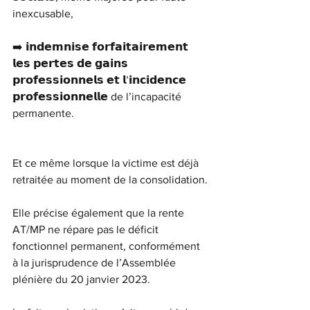
inexcusable,
➡️ 𝗶𝗻𝗱𝗲𝗺𝗻𝗶𝘀𝗲 𝗳𝗼𝗿𝗳𝗮𝗶𝘁𝗮𝗶𝗿𝗲𝗺𝗲𝗻𝘁 
𝗹𝗲𝘀 𝗽𝗲𝗿𝘁𝗲𝘀 𝗱𝗲 𝗴𝗮𝗶𝗻𝘀 
𝗽𝗿𝗼𝗳𝗲𝘀𝘀𝗶𝗼𝗻𝗻𝗲𝗹𝘀 𝗲𝘁 𝗹’𝗶𝗻𝗰𝗶𝗱𝗲𝗻𝗰𝗲 
𝗽𝗿𝗼𝗳𝗲𝘀𝘀𝗶𝗼𝗻𝗻𝗲𝗹𝗹𝗲 de l’incapacité 
permanente.
Et ce même lorsque la victime est déjà 
retraitée au moment de la consolidation.
Elle précise également que la rente 
AT/MP ne répare pas le déficit 
fonctionnel permanent, conformément 
à la jurisprudence de l’Assemblée 
plénière du 20 janvier 2023.