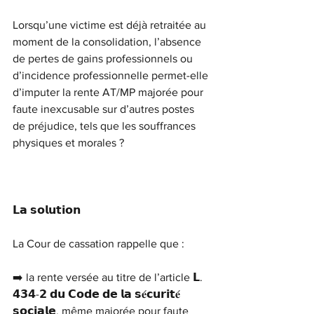
Lorsqu’une victime est déjà retraitée au 
moment de la consolidation, l’absence 
de pertes de gains professionnels ou 
d’incidence professionnelle permet-elle 
d’imputer la rente AT/MP majorée pour 
faute inexcusable sur d’autres postes 
de préjudice, tels que les souffrances 
physiques et morales ?
𝗟𝗮 𝘀𝗼𝗹𝘂𝘁𝗶𝗼𝗻
La Cour de cassation rappelle que :
➡️ la rente versée au titre de l’article 𝗟. 
𝟰𝟯𝟰-𝟮 𝗱𝘂 𝗖𝗼𝗱𝗲 𝗱𝗲 𝗹𝗮 𝘀𝐞́𝗰𝘂𝗿𝗶𝘁𝐞́ 
𝘀𝗼𝗰𝗶𝗮𝗹𝗲, même majorée pour faute 