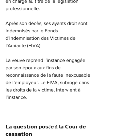
en charge au titre de la législation 
professionnelle.
Après son décès, ses ayants droit sont 
indemnisés par le Fonds 
d'Indemnisation des Victimes de 
l'Amiante (FIVA).
La veuve reprend l’instance engagée 
par son époux aux fins de 
reconnaissance de la faute inexcusable 
de l’employeur. Le FIVA, subrogé dans 
les droits de la victime, intervient à 
l'instance.
𝗟𝗮 𝗾𝘂𝗲𝘀𝘁𝗶𝗼𝗻 𝗽𝗼𝘀𝐞́𝗲 𝐚̀ 𝗹𝗮 𝗖𝗼𝘂𝗿 𝗱𝗲 
𝗰𝗮𝘀𝘀𝗮𝘁𝗶𝗼𝗻