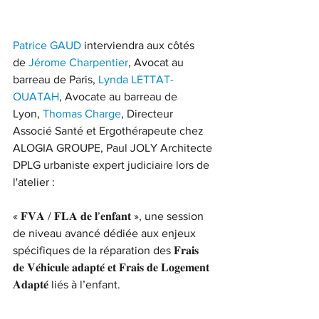
Patrice GAUD
 interviendra aux côtés 
de 
Jérome Charpentier
, Avocat au 
barreau de Paris, 
Lynda LETTAT-
OUATAH
, Avocate au barreau de 
Lyon, 
Thomas Charge
, Directeur 
Associé Santé et Ergothérapeute chez 
ALOGIA GROUPE, Paul JOLY Architecte 
DPLG urbaniste expert judiciaire lors de 
l'atelier :
« 𝐅𝐕𝐀 / 𝐅𝐋𝐀 𝐝𝐞 𝐥’𝐞𝐧𝐟𝐚𝐧𝐭 », une session 
de niveau avancé dédiée aux enjeux 
spécifiques de la réparation des 𝐅𝐫𝐚𝐢𝐬 
𝐝𝐞 𝐕𝐞́𝐡𝐢𝐜𝐮𝐥𝐞 𝐚𝐝𝐚𝐩𝐭𝐞́ 𝐞𝐭 𝐅𝐫𝐚𝐢𝐬 𝐝𝐞 𝐋𝐨𝐠𝐞𝐦𝐞𝐧𝐭 
𝐀𝐝𝐚𝐩𝐭𝐞́ liés à l’enfant.