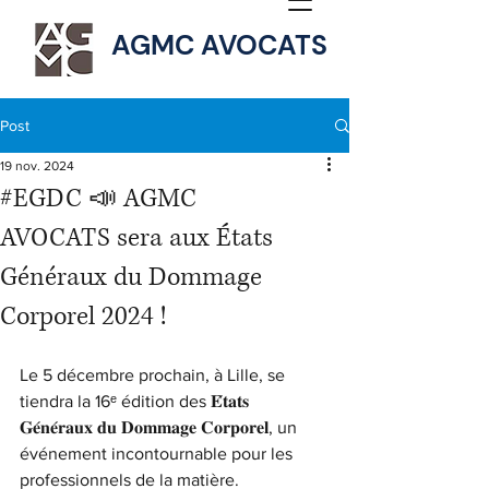
AGMC AVOCATS
Post
19 nov. 2024
#EGDC 📣 AGMC
AVOCATS sera aux États
Généraux du Dommage
Corporel 2024 !
Le 5 décembre prochain, à Lille, se 
tiendra la 16ᵉ édition des 𝐄́𝐭𝐚𝐭𝐬 
𝐆𝐞́𝐧𝐞́𝐫𝐚𝐮𝐱 𝐝𝐮 𝐃𝐨𝐦𝐦𝐚𝐠𝐞 𝐂𝐨𝐫𝐩𝐨𝐫𝐞𝐥, un 
événement incontournable pour les 
professionnels de la matière.