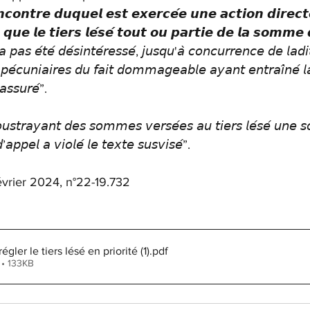
𝙣𝙘𝙤𝙣𝙩𝙧𝙚 𝙙𝙪𝙦𝙪𝙚𝙡 𝙚𝙨𝙩 𝙚𝙭𝙚𝙧𝙘𝙚́𝙚 𝙪𝙣𝙚 𝙖𝙘𝙩𝙞𝙤𝙣 𝙙𝙞𝙧𝙚𝙘
 𝙦𝙪𝙚 𝙡𝙚 𝙩𝙞𝙚𝙧𝙨 𝙡𝙚́𝙨𝙚́ 𝙩𝙤𝙪𝙩 𝙤𝙪 𝙥𝙖𝙧𝙩𝙞𝙚 𝙙𝙚 𝙡𝙖 𝙨𝙤𝙢𝙢𝙚 
𝘢 𝘱𝘢𝘴 𝘦́𝘵𝘦́ 𝘥𝘦́𝘴𝘪𝘯𝘵𝘦́𝘳𝘦𝘴𝘴𝘦́, 𝘫𝘶𝘴𝘲𝘶'𝘢̀ 𝘤𝘰𝘯𝘤𝘶𝘳𝘳𝘦𝘯𝘤𝘦 𝘥𝘦 𝘭𝘢
𝘦́𝘤𝘶𝘯𝘪𝘢𝘪𝘳𝘦𝘴 𝘥𝘶 𝘧𝘢𝘪𝘵 𝘥𝘰𝘮𝘮𝘢𝘨𝘦𝘢𝘣𝘭𝘦 𝘢𝘺𝘢𝘯𝘵 𝘦𝘯𝘵𝘳𝘢𝘪̂𝘯𝘦́ 𝘭
'𝘢𝘴𝘴𝘶𝘳𝘦́”. 
𝘳𝘢𝘺𝘢𝘯𝘵 𝘥𝘦𝘴 𝘴𝘰𝘮𝘮𝘦𝘴 𝘷𝘦𝘳𝘴𝘦́𝘦𝘴 𝘢𝘶 𝘵𝘪𝘦𝘳𝘴 𝘭𝘦́𝘴𝘦́ 𝘶𝘯𝘦 
’𝘢𝘱𝘱𝘦𝘭 𝘢 𝘷𝘪𝘰𝘭𝘦́ 𝘭𝘦 𝘵𝘦𝘹𝘵𝘦 𝘴𝘶𝘴𝘷𝘪𝘴𝘦́”.
évrier 2024, n°22-19.732
égler le tiers lésé en priorité (1)
.pdf
 • 133KB