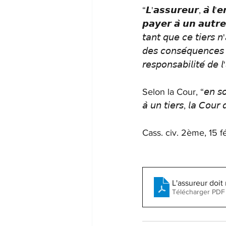
“𝙇'𝙖𝙨𝙨𝙪𝙧𝙚𝙪𝙧, 𝙖̀ 𝙡'
𝙥𝙖𝙮𝙚𝙧 𝙖̀ 𝙪𝙣 𝙖𝙪𝙩𝙧𝙚
𝘵𝘢𝘯𝘵 𝘲𝘶𝘦 𝘤𝘦 𝘵𝘪𝘦𝘳𝘴 𝘯'
𝘥𝘦𝘴 𝘤𝘰𝘯𝘴𝘦́𝘲𝘶𝘦𝘯𝘤𝘦𝘴 
𝘳𝘦𝘴𝘱𝘰𝘯𝘴𝘢𝘣𝘪𝘭𝘪𝘵𝘦́ 𝘥𝘦 𝘭
Selon la Cour, “𝘦𝘯 𝘴𝘰𝘶𝘴𝘵
𝘢̀ 𝘶𝘯 𝘵𝘪𝘦𝘳𝘴, 𝘭𝘢 𝘊𝘰𝘶𝘳 
Cass. civ. 2ème, 15 f
L'assureur doit r
Télécharger PDF