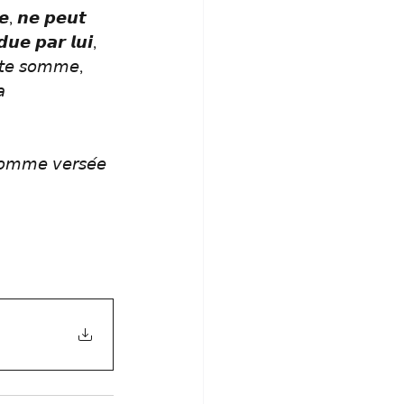
𝙚, 𝙣𝙚 𝙥𝙚𝙪𝙩 
𝙪𝙚 𝙥𝙖𝙧 𝙡𝙪𝙞, 
𝘥𝘪𝘵𝘦 𝘴𝘰𝘮𝘮𝘦, 
𝘢 
𝘰𝘮𝘮𝘦 𝘷𝘦𝘳𝘴𝘦́𝘦 