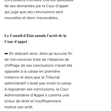
de ses demandes par la Cour d’appel 
qui juge que ses conclusions sont 
nouvelles et donc irrecevables.
𝐋𝐞 𝐂𝐨𝐧𝐬𝐞𝐢𝐥 𝐝’𝐄́𝐭𝐚𝐭 𝐚𝐧𝐧𝐮𝐥𝐞 𝐥’𝐚𝐫𝐫𝐞̂𝐭 𝐝𝐞 𝐥𝐚 
𝐂𝐨𝐮𝐫 𝐝’𝐚𝐩𝐩𝐞𝐥 :
➡️ En statuant ainsi, alors qu’aucune fin 
de non-recevoir tirée de l'absence de 
chiffrage de ses conclusions n'avait été 
opposée à la caisse en première 
instance et alors que le Tribunal 
administratif n’avait pas invité la caisse 
à régulariser ses conclusions, la Cour 
Administrative d’Appel a commis une 
erreur de droit et insuffisamment 
motivé son arrêt.